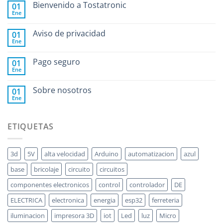
Bienvenido a Tostatronic
01
Ene
Aviso de privacidad
01
Ene
Pago seguro
01
Ene
Sobre nosotros
01
Ene
ETIQUETAS
3d
5V
alta velocidad
Arduino
automatizacion
azul
base
bricolaje
circuito
circuitos
componentes electronicos
control
controlador
DE
ELECTRICA
electronica
energia
esp32
ferreteria
iluminacion
impresora 3D
iot
Led
luz
Micro