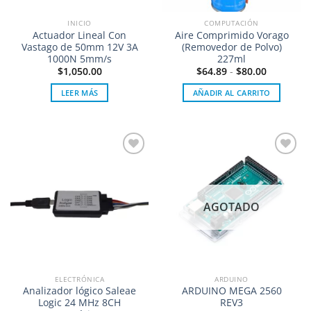
INICIO
COMPUTACIÓN
Actuador Lineal Con
Aire Comprimido Vorago
Vastago de 50mm 12V 3A
(Removedor de Polvo)
1000N 5mm/s
227ml
$
1,050.00
$
64.89
-
$
80.00
LEER MÁS
AÑADIR AL CARRITO
Añadir
Añadir
a la
a la
lista de
lista de
deseos
deseos
AGOTADO
ELECTRÓNICA
ARDUINO
Analizador lógico Saleae
ARDUINO MEGA 2560
Logic 24 MHz 8CH
REV3