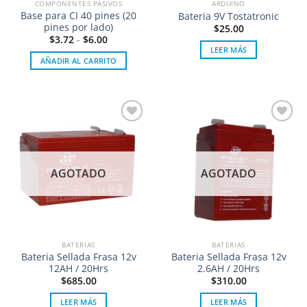
COMPONENTES PASIVOS
ARDUINO
Base para CI 40 pines (20
Bateria 9V Tostatronic
pines por lado)
$
25.00
$
3.72
-
$
6.00
LEER MÁS
AÑADIR AL CARRITO
Añadir
Añadir
a la
a la
lista de
lista de
deseos
deseos
AGOTADO
AGOTADO
BATERIAS
BATERIAS
Bateria Sellada Frasa 12v
Bateria Sellada Frasa 12v
12AH / 20Hrs
2.6AH / 20Hrs
$
685.00
$
310.00
LEER MÁS
LEER MÁS