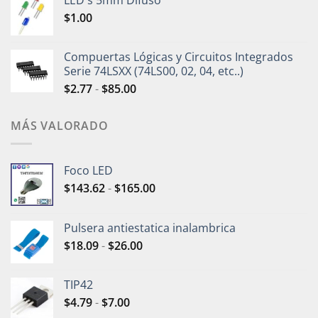
LED's 5mm Difuso
$
1.00
Compuertas Lógicas y Circuitos Integrados
Serie 74LSXX (74LS00, 02, 04, etc..)
$
2.77
-
$
85.00
MÁS VALORADO
Foco LED
$
143.62
-
$
165.00
Pulsera antiestatica inalambrica
$
18.09
-
$
26.00
TIP42
$
4.79
-
$
7.00