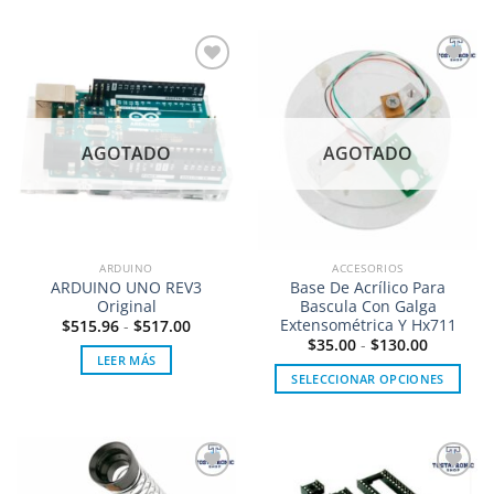
Añadir
Añadir
a la
a la
lista de
lista de
deseos
deseos
AGOTADO
AGOTADO
ARDUINO
ACCESORIOS
ARDUINO UNO REV3
Base De Acrílico Para
Original
Bascula Con Galga
Extensométrica Y Hx711
$
515.96
-
$
517.00
Rango
$
35.00
-
$
130.00
de
LEER MÁS
precios:
SELECCIONAR OPCIONES
desde
$35.00
Este
hasta
producto
$130.00
tiene
múltiples
Añadir
Añadir