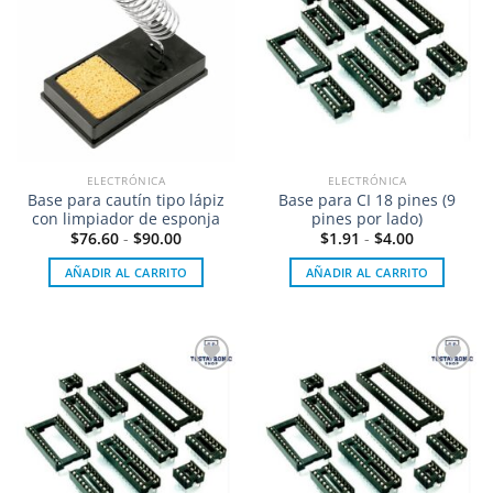
variantes.
a la
a la
Las
lista de
lista de
deseos
deseos
opciones
se
pueden
elegir
en
la
ELECTRÓNICA
ELECTRÓNICA
página
Base para cautín tipo lápiz
Base para CI 18 pines (9
de
con limpiador de esponja
pines por lado)
producto
$
76.60
-
$
90.00
$
1.91
-
$
4.00
AÑADIR AL CARRITO
AÑADIR AL CARRITO
Añadir
Añadir
a la
a la
lista de
lista de
deseos
deseos