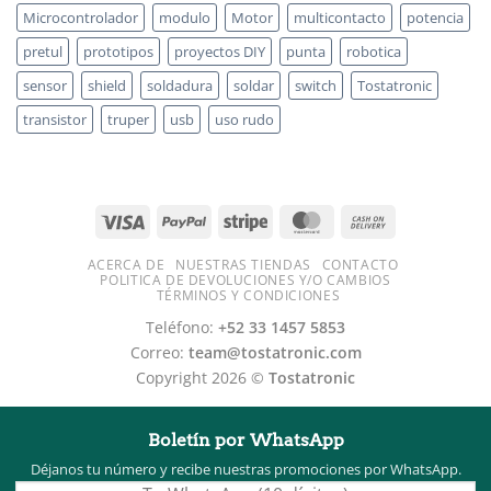
Microcontrolador
modulo
Motor
multicontacto
potencia
pretul
prototipos
proyectos DIY
punta
robotica
sensor
shield
soldadura
soldar
switch
Tostatronic
transistor
truper
usb
uso rudo
ACERCA DE
NUESTRAS TIENDAS
CONTACTO
POLITICA DE DEVOLUCIONES Y/O CAMBIOS
TÉRMINOS Y CONDICIONES
Teléfono:
+52 33 1457 5853
Correo:
team@tostatronic.com
Copyright 2026 ©
Tostatronic
Boletín por WhatsApp
Déjanos tu número y recibe nuestras promociones por WhatsApp.