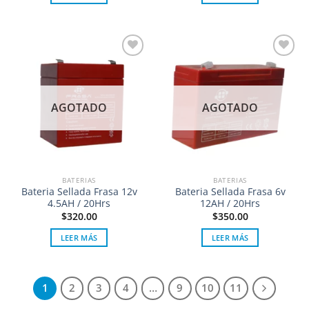
Añadir
Añadir
a la
a la
lista de
lista de
deseos
deseos
AGOTADO
AGOTADO
BATERIAS
BATERIAS
Bateria Sellada Frasa 12v
Bateria Sellada Frasa 6v
4.5AH / 20Hrs
12AH / 20Hrs
$
320.00
$
350.00
LEER MÁS
LEER MÁS
1
2
3
4
…
9
10
11