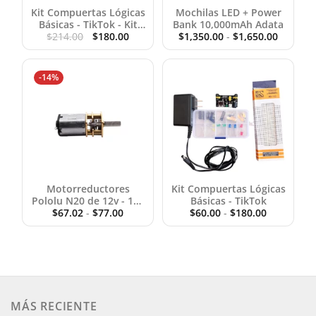
Kit Compuertas Lógicas
Mochilas LED + Power
Básicas - TikTok - Kit
Bank 10,000mAh Adata
Original
Current
Rango
$
Full Compuertas
214.00
$
180.00
$
1,350.00
-
$
1,650.00
price
price
de
was:
is:
precios:
$214.00.
$180.00.
desde
-14%
$1,350.
hasta
$1,650.
Motorreductores
Kit Compuertas Lógicas
Pololu N20 de 12v - 12v
Básicas - TikTok
Rango
$
3000rpm 100:1
67.02
-
$
77.00
$
60.00
-
$
180.00
de
precios:
desde
$60.00
hasta
$180.00
MÁS RECIENTE