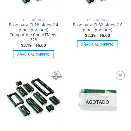
ELECTRÓNICA
ELECTRÓNICA
Base para CI 28 pines (14
Base para CI 32 pines (16
pines por lado)
pines por lado)
Compatible Con ATMega
$
2.39
-
$
5.00
328
AÑADIR AL CARRITO
$
3.19
-
$
5.00
AÑADIR AL CARRITO
Añadir
Añadir
a la
a la
lista de
lista de
deseos
deseos
AGOTADO