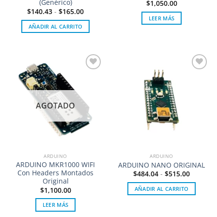
(Genérico)
$
1,050.00
$
140.43
-
$
165.00
LEER MÁS
AÑADIR AL CARRITO
Añadir
Añadir
a la
a la
lista de
lista de
deseos
deseos
AGOTADO
ARDUINO
ARDUINO
ARDUINO MKR1000 WIFI
ARDUINO NANO ORIGINAL
Con Headers Montados
$
484.04
-
$
515.00
Original
AÑADIR AL CARRITO
$
1,100.00
LEER MÁS