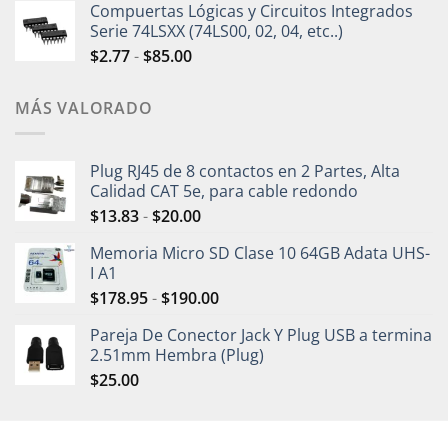
Compuertas Lógicas y Circuitos Integrados
Serie 74LSXX (74LS00, 02, 04, etc..)
$
2.77
-
$
85.00
MÁS VALORADO
Plug RJ45 de 8 contactos en 2 Partes, Alta
Calidad CAT 5e, para cable redondo
$
13.83
-
$
20.00
Memoria Micro SD Clase 10 64GB Adata UHS-
I A1
$
178.95
-
$
190.00
Pareja De Conector Jack Y Plug USB a termina
2.51mm Hembra (Plug)
$
25.00