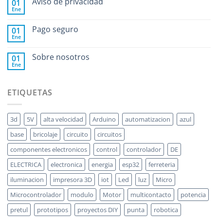
Aviso de privacidad
01
Ene
Pago seguro
01
Ene
Sobre nosotros
01
Ene
ETIQUETAS
3d
5V
alta velocidad
Arduino
automatizacion
azul
base
bricolaje
circuito
circuitos
componentes electronicos
control
controlador
DE
ELECTRICA
electronica
energia
esp32
ferreteria
iluminacion
impresora 3D
iot
Led
luz
Micro
Microcontrolador
modulo
Motor
multicontacto
potencia
pretul
prototipos
proyectos DIY
punta
robotica