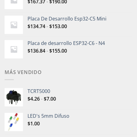
$
167.37
-
$
190.00
Placa De Desarrollo Esp32-C5 Mini
$
134.74
-
$
153.00
Placa de desarrollo ESP32-C6 - N4
$
136.84
-
$
155.00
MÁS VENDIDO
TCRT5000
$
4.26
-
$
7.00
LED's 5mm Difuso
$
1.00