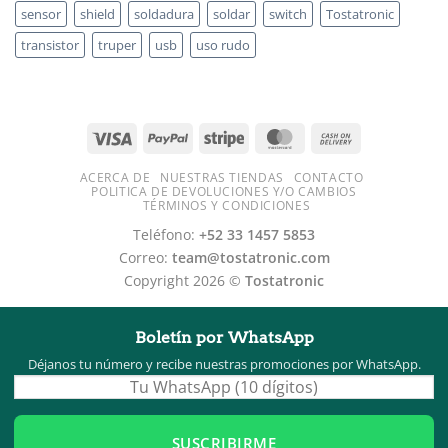
sensor
shield
soldadura
soldar
switch
Tostatronic
transistor
truper
usb
uso rudo
ACERCA DE
NUESTRAS TIENDAS
CONTACTO
POLITICA DE DEVOLUCIONES Y/O CAMBIOS
TÉRMINOS Y CONDICIONES
Teléfono:
+52 33 1457 5853
Correo:
team@tostatronic.com
Copyright 2026 ©
Tostatronic
Boletín por WhatsApp
Déjanos tu número y recibe nuestras promociones por WhatsApp.
SUSCRIBIRME