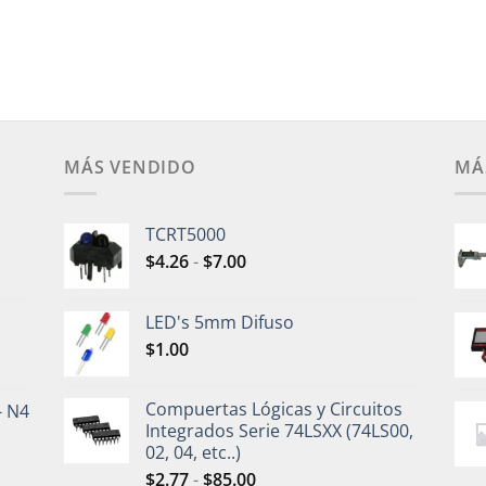
MÁS VENDIDO
MÁ
TCRT5000
$
4.26
-
$
7.00
LED's 5mm Difuso
$
1.00
Compuertas Lógicas y Circuitos
- N4
Integrados Serie 74LSXX (74LS00,
02, 04, etc..)
$
2.77
-
$
85.00