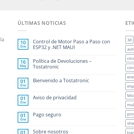
ÚLTIMAS NOTICIAS
ET
la
3d
Control de Motor Paso a Paso con
10
Ene
ESP32 y .NET MAUI
aut
circ
Política de Devoluciones –
16
May
Tostatronic
con
ene
Bienvenido a Tostatronic
01
Ene
imp
Mic
Aviso de privacidad
01
Ene
mul
Pago seguro
pro
01
Ene
shi
Sobre nosotros
01
tra