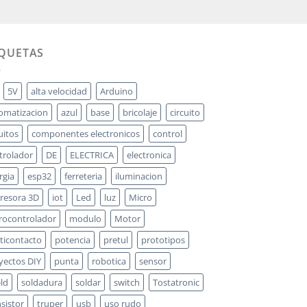
IQUETAS
5V
alta velocidad
Arduino
omatizacion
azul
base
bricolaje
circuito
uitos
componentes electronicos
control
trolador
DE
ELECTRICA
electronica
rgia
esp32
ferreteria
iluminacion
resora 3D
iot
Led
luz
Micro
rocontrolador
modulo
Motor
ticontacto
potencia
pretul
prototipos
yectos DIY
punta
robotica
sensor
eld
soldadura
soldar
switch
Tostatronic
nsistor
truper
usb
uso rudo