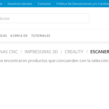
de
Nuestras tiendas
Contacto
Politica De Devoluciones y/o Cambi
NDAS
ACERCA DE
TUTORIALES
INAS CNC
/
IMPRESORAS 3D
/
CREALITY
/
ESCANE
se encontraron productos que concuerden con la selección