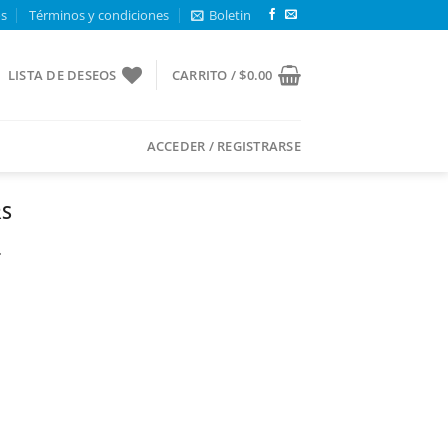
os
Términos y condiciones
Boletin
LISTA DE DESEOS
CARRITO /
$
0.00
ACCEDER / REGISTRARSE
RS
.