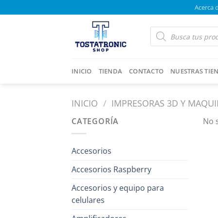
Saltar
Acerca 
al
contenido
Products
search
INICIO
TIENDA
CONTACTO
NUESTRAS TIE
INICIO
/
IMPRESORAS 3D Y MAQU
CATEGORÍA
No 
Accesorios
Accesorios Raspberry
Accesorios y equipo para
celulares