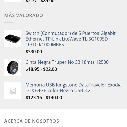
$
2.77
-
$
85.00
MÁS VALORADO
Switch (Conmutador) de 5 Puertos Gigabit
Ethernet TP-Link LiteWave TL-SG1005D
10/100/1000MBPS
$
330.00
Cinta Negra Truper No 33 18mts 12500
$
18.95
-
$
22.00
Memoria USB Kingstone DataTraveler Exodia
DTX 64GB color Negro USB 3.2
$
123.16
-
$
140.00
ACERCA DE NOSOTROS