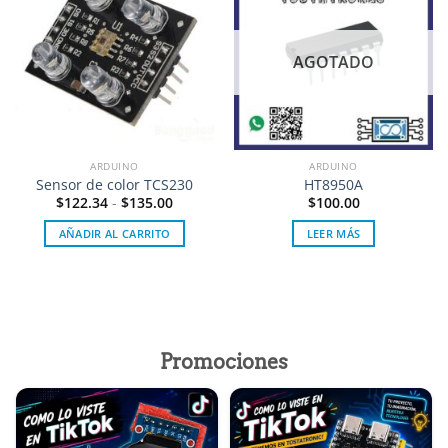
Añadir
Añadir
a la
a la
lista de
lista de
deseos
deseos
AGOTADO
ARDUINO
ARDUINO
Sensor de color TCS230
HT8950A
$
122.34
-
$
135.00
$
100.00
AÑADIR AL CARRITO
LEER MÁS
Promociones