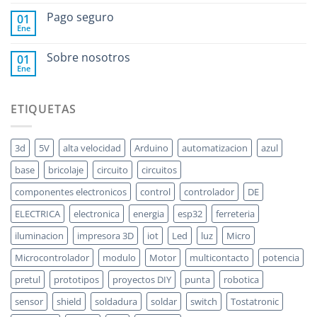
Pago seguro
01
Ene
Sobre nosotros
01
Ene
ETIQUETAS
3d
5V
alta velocidad
Arduino
automatizacion
azul
base
bricolaje
circuito
circuitos
componentes electronicos
control
controlador
DE
ELECTRICA
electronica
energia
esp32
ferreteria
iluminacion
impresora 3D
iot
Led
luz
Micro
Microcontrolador
modulo
Motor
multicontacto
potencia
pretul
prototipos
proyectos DIY
punta
robotica
sensor
shield
soldadura
soldar
switch
Tostatronic