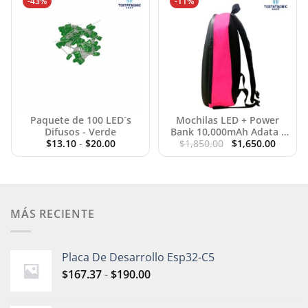
-43%
-11%
Paquete de 100 LED´s
Mochilas LED + Power
Difusos - Verde
Bank 10,000mAh Adata -
Original
Curren
$
13.10
-
$
20.00
$
1,850.00
Rosa
$
1,650.00
price
price
was:
is:
$1,850.00.
$1,650.
MÁS RECIENTE
Placa De Desarrollo Esp32-C5
$
167.37
-
$
190.00